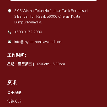
8.05 Wisma Zelan,No.1, Jalan Tasik Permaisuri
2,Bandar Tun Razak,56000 Cheras, Kuala
Lumpur.Malaysia.
+603 9172 2980
info@myharmonicaworld.com
工作时间：
星期一至星期五 | 10:00am - 6:00pm
资讯
关于配送
付款方式